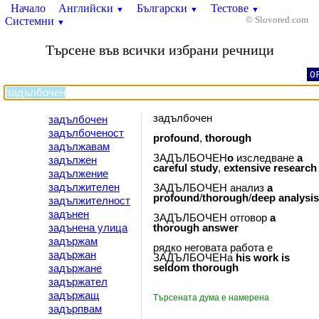
Начало
Английски
Български
Тестове
▼
▼
▼
Системни
© Slovored.com
▼
Търсене във всички избрани речници
O
задълбочен
задълбочен
задълбоченост
profound
,
thorough
задължавам
ЗАДЪЛБОЧЕН
o
изследване
a
задължен
careful
study
,
extensive
research
задължение
задължителен
ЗАДЪЛБОЧЕН анализ
a
profound
/
thorough
/
deep
analysi
задължителност
задънен
ЗАДЪЛБОЧЕН отговор
a
задънена улица
thorough
answer
задържам
рядко неговата работа е
задържан
ЗАДЪЛБОЧЕНа
his
work
is
seldom
thorough
задържане
задържател
задържащ
Търсената дума е намерена
задърпвам