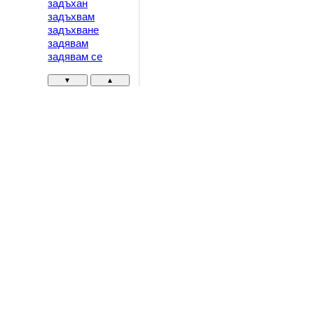
задъхан
задъхвам
задъхване
задявам
задявам се
▼
▲