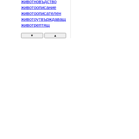
животновъдство
животоописание
животоописателен
животоутвърждаващ
животрептящ
▼
▲