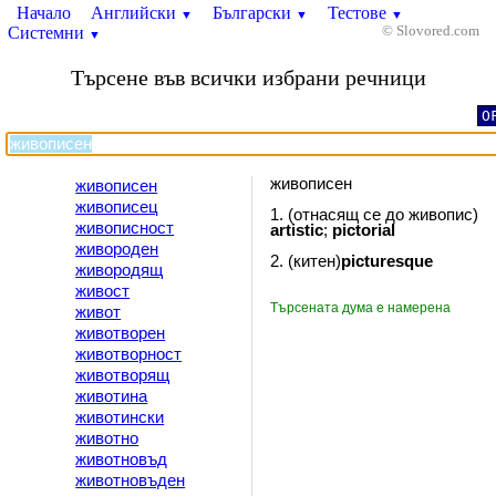
Начало
Английски
Български
Тестове
▼
▼
▼
Системни
© Slovored.com
▼
Търсене във всички избрани речници
O
живописен
живописен
живописец
1. (отнасящ се до живопис)
живописност
artistic
;
pictorial
живороден
2. (китен)
picturesque
живородящ
живост
Търсената дума е намерена
живот
животворен
животворност
животворящ
животина
животински
животно
животновъд
животновъден