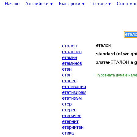
Начало
Английски
Български
Тестове
Системн
▼
▼
▼
еталон
еталон
еталонен
standard
(
of
weigh
етамин
златенЕТАЛОН
a
g
етаминов
етан
етап
Търсената дума е нам
етапен
етатизация
етатизирам
етатизъм
етер
етерен
етеричен
етернит
етернитен
етика