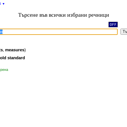
и
▼
Търсене във всички избрани речници
OFF
Тъ
ts
,
measures
)
old
standard
ерена