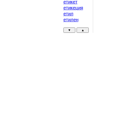
етикет
етикеция
етил
етилен
▼
▲