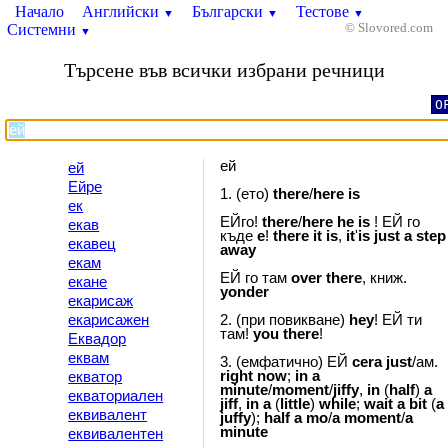
Начало
Английски
Български
Тестове
▼
▼
▼
Системни
© Slovored.com
▼
Търсене във всички избрани речници
O
ей
ей
Ейре
1. (ето)
there
/
here
is
ек
ЕЙго!
there
/
here
he
is
! ЕЙ го
екав
къде
e
!
there
it
is
,
it
'
is
just
a
step
екавец
away
екам
ЕЙ го там
over
there
, книж.
екане
yonder
екарисаж
екарисажен
2. (при повикване)
hey
! ЕЙ ти
там!
you
there
!
Еквадор
еквам
3. (емфатично) ЕЙ
cera
just
/ам.
right
now
;
in
a
екватор
minute
/
moment
/
jiffy
,
in
(
half
)
a
екваториален
jiff
,
in
a
(
little
)
while
;
wait
a
bit
(
a
еквивалент
juffy
);
half
a
mo
/
a
moment
/
a
minute
еквивалентен