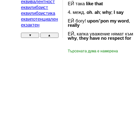
еквивалентност
ЕЙ така
like
that
еквилибрист
4. межд.
oh
.
ah
;
why
;
I
say
еквилибристика
еквипотенциален
ЕЙ богу!
upon
/'
pon
my
word
,
екзактен
really
ЕЙ, капка уважение нямат към
▼
▲
why
,
they
have
no
respect
for
Търсената дума е намерена