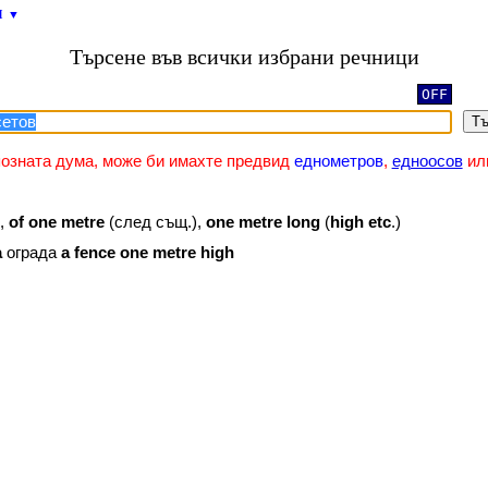
и
▼
Търсене във всички избрани речници
OFF
Тъ
позната дума, може би имахте предвид
еднометров
,
едноосов
ил
),
of
one
metre
(след същ.),
one
metre
long
(
high
etc
.)
a
ограда
a
fence
one
metre
high