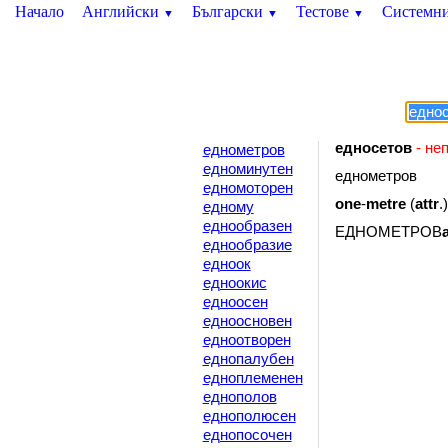
Начало
Английски
Български
Тестове
Системн
▼
▼
▼
едносетов
- не
еднометров
едноминутен
еднометров
едномоторен
one
-
metre
(
attr
.
едному
еднообразен
ЕДНОМЕТРОВ
еднообразие
едноок
едноокис
едноосен
едноосновен
едноотворен
еднопалубен
едноплеменен
еднополов
еднополюсен
еднопосочен