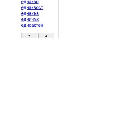
еднакво
еднаквост
еднакъв
едничък
едноактен
▼
▲