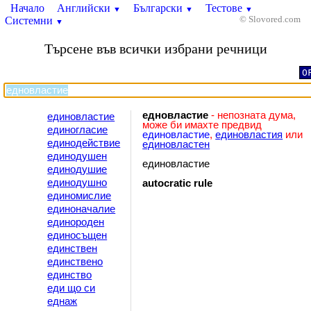
Начало
Английски
Български
Тестове
▼
▼
▼
Системни
© Slovored.com
▼
Търсене във всички избрани речници
O
едновластие
- непозната дума,
единовластие
може би имахте предвид
единогласие
единовластие
,
единовластия
или
единодействие
единовластен
единодушен
единовластие
единодушие
единодушно
autocratic
rule
единомислие
единоначалие
единороден
единосъщен
единствен
единствено
единство
еди що си
еднаж