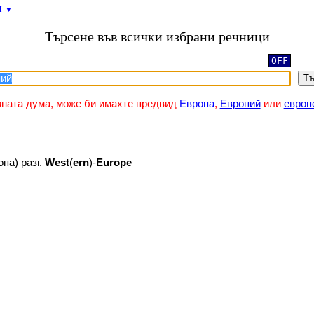
и
▼
Търсене във всички избрани речници
OFF
Тъ
зната дума, може би имахте предвид
Европа
,
Европий
или
европ
опа) разг.
West
(
ern
)-
Europe