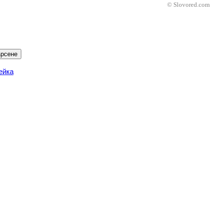
© Slovored.com
рсене
ейка