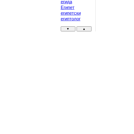
егида
Египет
египетски
египтолог
▼
▲