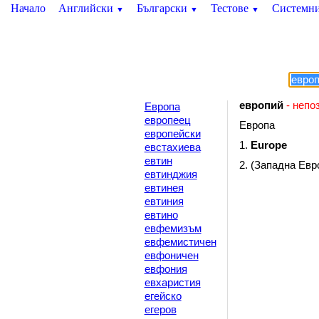
Начало
Английски
Български
Тестове
Системн
▼
▼
▼
европий
- непо
Европа
европеец
Европа
европейски
1.
Europe
евстахиева
евтин
2. (Западна Евр
евтинджия
евтинея
евтиния
евтино
евфемизъм
евфемистичен
евфоничен
евфония
евхаристия
егейско
егеров