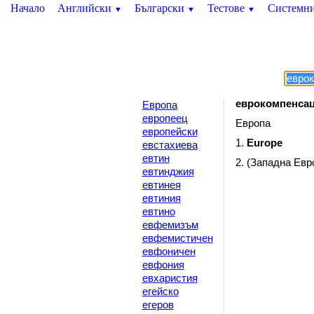
Начало
Английски
Български
Тестове
Системн
▼
▼
▼
еврокомпенса
Европа
европеец
Европа
европейски
1.
Europe
евстахиева
евтин
2. (Западна Евр
евтинджия
евтинея
евтиния
евтино
евфемизъм
евфемистичен
евфоничен
евфония
евхаристия
егейско
егеров