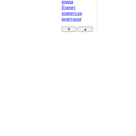
егида
Египет
египетски
египтолог
▼
▲