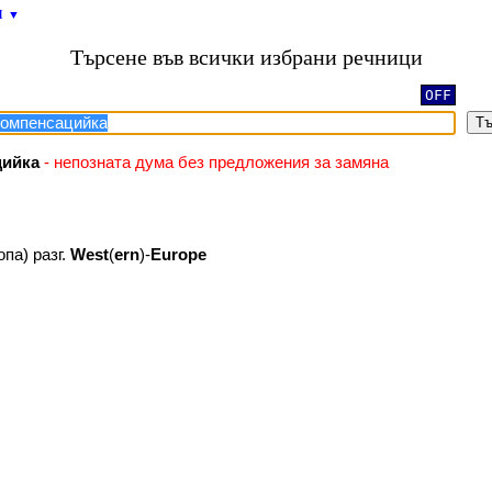
и
▼
Търсене във всички избрани речници
OFF
Тъ
цийка
- непозната дума без предложения за замяна
опа) разг.
West
(
ern
)-
Europe