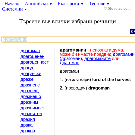
Начало
Английски
Български
Тестове
▼
▼
▼
Системни
© Slovored.com
▼
Търсене във всички избрани речници
O
драгоманин
- непозната дума,
драгоман
може би имахте предвид
драгомани
драгоценен
(драгоман)
,
драгоманите
или
драгоценност
Драгоман
драгун
драгоман
драгунски
драже
1. (на жътвари)
lord
of
the
harvest
дразнене
2. (преводач)
dragoman
дразнещ
дразнещо
дразним
дразнимост
дразнител
дразня
драка
дракон