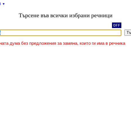
и
▼
Търсене във всички избрани речници
OFF
Тъ
ната дума без предложения за замяна, които ги има в речника