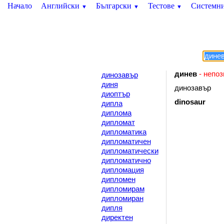
Начало
Английски
Български
Тестове
Системн
▼
▼
▼
динев
- непоз
динозавър
диня
динозавър
диоптър
dinosaur
дипла
диплома
дипломат
дипломатика
дипломатичен
дипломатически
дипломатично
дипломация
дипломен
дипломирам
дипломиран
дипля
директен