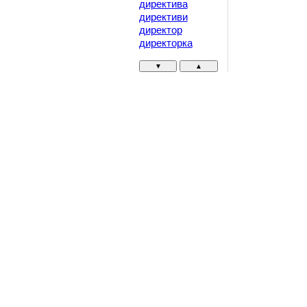
директива
директиви
директор
директорка
▼
▲