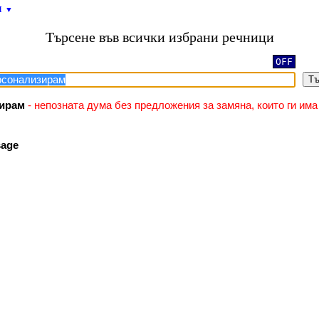
и
▼
Търсене във всички избрани речници
OFF
Тъ
ирам
- непозната дума без предложения за замяна, които ги има
age