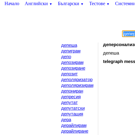
Начало
Английски
Български
Тестове
Системн
▼
▼
▼
деперсонализ
депеша
депиграм
депеша
депо
telegraph
mess
депозирам
депозиране
депозит
деполяризатор
деполяризирам
депониран
депресия
депутат
депутатски
депутация
дера
дерайлирам
дерайлиране