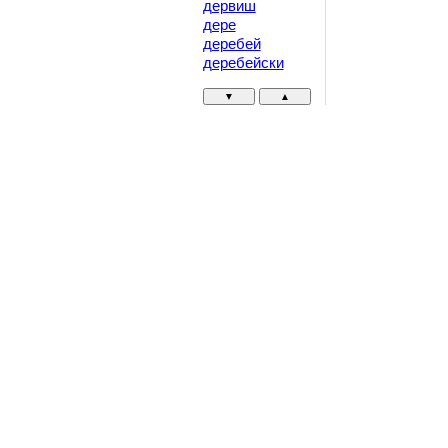
дервиш
дере
деребей
деребейски
▼
▲