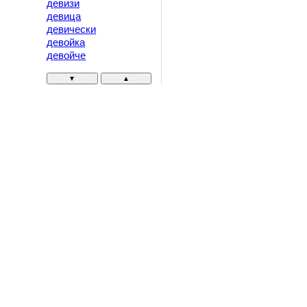
девизи
девица
девически
девойка
девойче
▼
▲