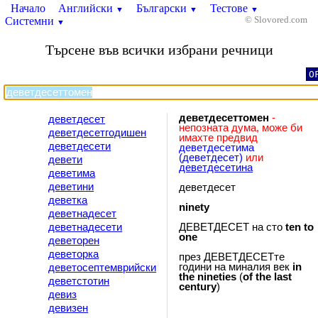
Начало
Английски
Български
Тестове
▼
▼
▼
Системни
© Slovored.com
▼
Търсене във всички избрани речници
O
деветдесеттомен
-
деветдесет
непозната дума, може би
деветдесетгодишен
имахте предвид
деветдесети
деветдесетима
(деветдесет)
или
девети
деветдесетина
деветима
деветини
деветдесет
деветка
ninety
деветнадесет
деветнадесети
ДЕВЕТДЕСЕТ на сто
ten
to
one
деветорен
деветорка
през ДЕВЕТДЕСЕТте
години на миналия век
in
деветосептемврийски
the
nineties
(
of
the
last
деветстотин
century
)
девиз
девизен