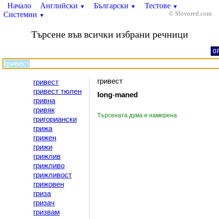
Начало
Английски
Български
Тестове
▼
▼
▼
Системни
© Slovored.com
▼
Търсене във всички избрани речници
O
гривест
гривест
гривест тюлен
long
-
maned
гривна
гривяк
Търсената дума е намерена
григориански
грижа
грижен
грижи
грижлив
грижливо
грижливост
грижовен
гриза
гризач
гризвам