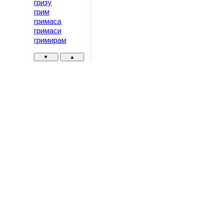
гризу
грим
гримаса
гримаси
гримирам
▼
▲