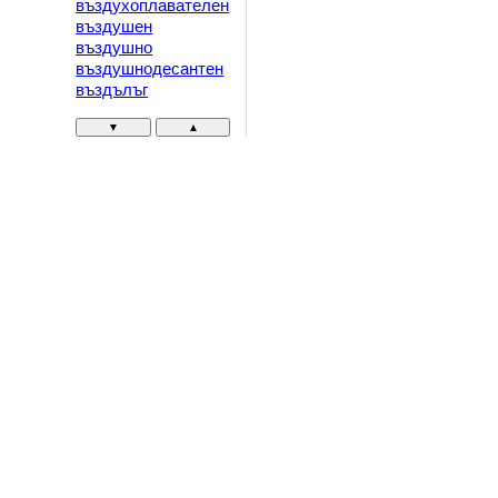
въздухоплавателен
въздушен
въздушно
въздушнодесантен
въздълъг
▼
▲