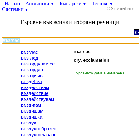
Начало
Английски
Български
Тестове
▼
▼
▼
Системни
© Slovored.com
▼
Търсене във всички избрани речници
O
възглас
възглас
възглед
cry
,
exclamation
възгордявам се
възгордян
Търсената дума е намерена
възгорчив
въздебел
въздействам
въздействие
въздействувам
въздигам
въздишам
въздишка
въздух
въздухообразен
въздухоплаване