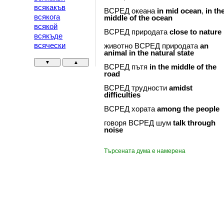
всякакъв
ВСРЕД океана
in
mid
ocean
,
in
th
всякога
middle
of
the
ocean
всякой
ВСРЕД природата
close
to
nature
всякъде
всячески
животно ВСРЕД природата
an
animal
in
the
natural
state
▼
▲
ВСРЕД пътя
in
the
middle
of
the
road
ВСРЕД трудности
amidst
difficulties
ВСРЕД хората
among
the
people
говоря ВСРЕД шум
talk
through
noise
Търсената дума е намерена