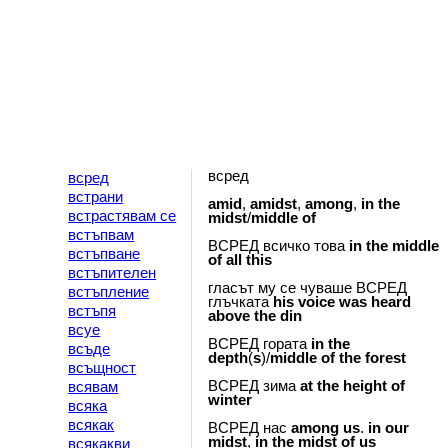
всред
всред
встрани
amid
,
amidst
,
among
,
in
the
встрастявам се
midst
/
middle
of
встъпвам
ВСРЕД всичко това
in
the
middle
встъпване
of
all
this
встъпителен
гласът му се чуваше ВСРЕД
встъпление
глъчката
his
voice
was
heard
встъпя
above
the
din
всуе
ВСРЕД гората
in
the
всъде
depth
(
s
)/
middle
of
the
forest
всъщност
ВСРЕД зима
at
the
height
of
всявам
winter
всяка
всякак
ВСРЕД нас
among
us
.
in
our
midst
,
in
the
midst
of
us
всякакви