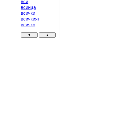
вси
всинца
всички
всичкият
всичко
▼
▲