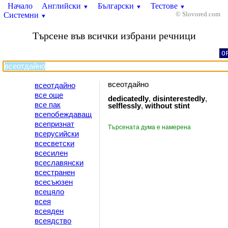
Начало
Английски
Български
Тестове
▼
▼
▼
Системни
© Slovored.com
▼
Търсене във всички избрани речници
O
всеотдайно
всеотдайно
все още
dedicatedly
,
disinterestedly
,
все пак
selflessly
,
without
stint
всепобеждаващ
всепризнат
Търсената дума е намерена
всерусийски
всесветски
всесилен
всеславянски
всестранен
всесъюзен
всецяло
всея
всеяден
всеядство