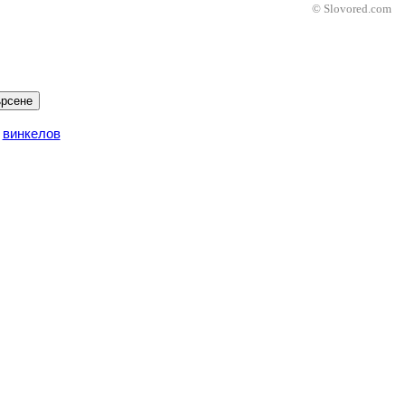
© Slovored.com
рсене
и
винкелов