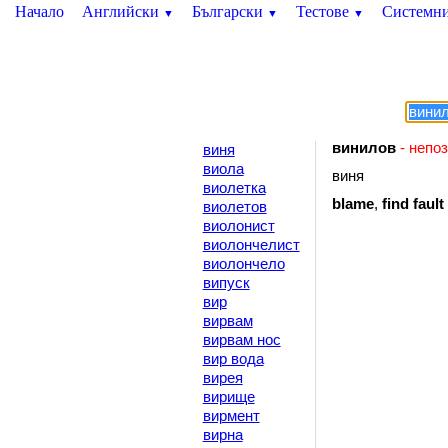
Начало
Английски
Български
Тестове
Системн
▼
▼
▼
винилов
- непо
виня
виола
виня
виолетка
blame
,
find
fault
виолетов
виолонист
виолончелист
виолончело
випуск
вир
вирвам
вирвам нос
вир вода
вирея
вирище
вирмент
вирна