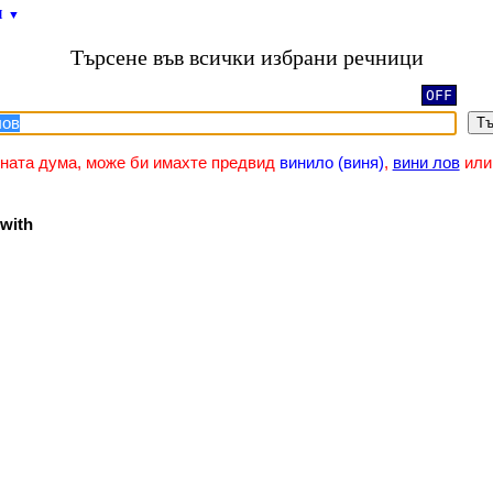
и
▼
Търсене във всички избрани речници
OFF
Тъ
зната дума, може би имахте предвид
винило (виня)
,
вини лов
ил
with