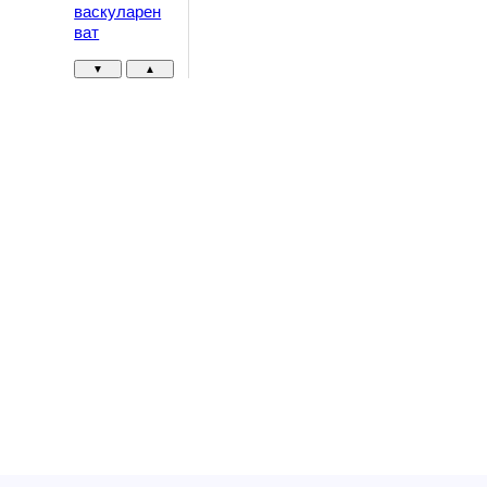
васкуларен
ват
▼
▲