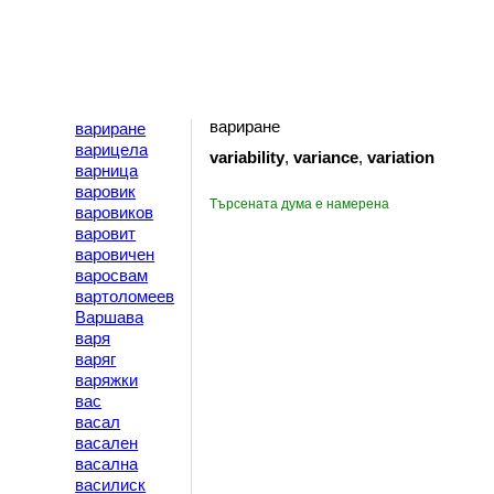
вариране
вариране
варицела
variability
,
variance
,
variation
варница
варовик
Търсената дума е намерена
варовиков
варовит
варовичен
варосвам
вартоломеев
Варшава
варя
варяг
варяжки
вас
васал
васален
васална
василиск