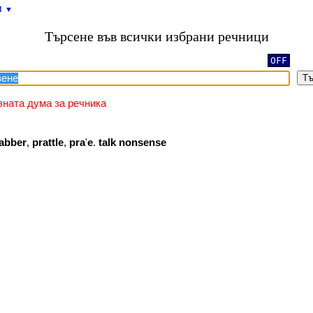
и
▼
Търсене във всички избрани речници
OFF
Тъ
зната дума за речника
jabber
,
prattle
,
pra
'
e
.
talk
nonsense