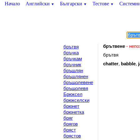
Начало
Английски
Български
Тестове
Системн
▼
▼
▼
брътвене
- непо
брътвя
бръчка
брътвя
бръчкам
chatter
,
babble
,
бръчник
бръшлян
бръшлянен
бръщолевене
бръщолевя
Брюксел
брюкселски
брюнет
брюнетка
бряг
брягов
бряст
брястов