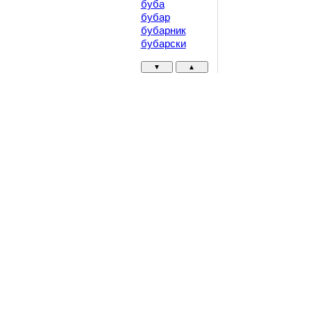
буба
бубар
бубарник
бубарски
▼
▲