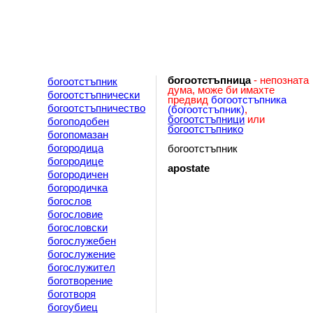
богоотстъпница
- непозната
богоотстъпник
дума, може би имахте
богоотстъпнически
предвид
богоотстъпника
богоотстъпничество
(богоотстъпник)
,
богоотстъпници
или
богоподобен
богоотстъпнико
богопомазан
богородица
богоотстъпник
богородице
apostate
богородичен
богородичка
богослов
богословие
богословски
богослужебен
богослужение
богослужител
боготворение
боготворя
богоубиец