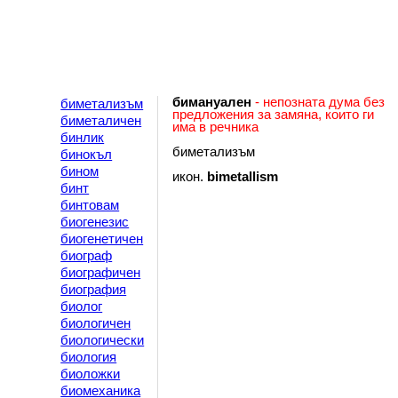
бимануален
- непозната дума без
биметализъм
предложения за замяна, които ги
биметаличен
има в речника
бинлик
биметализъм
бинокъл
бином
икон.
bimetallism
бинт
бинтовам
биогенезис
биогенетичен
биограф
биографичен
биография
биолог
биологичен
биологически
биология
биоложки
биомеханика