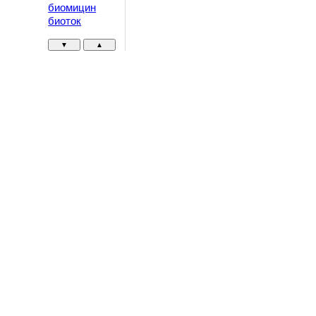
биомицин
биоток
▼
▲