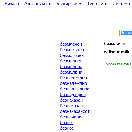
Начало
Английски
Български
Тестове
Системн
▼
▼
▼
безмлечен
безмлечен
безмозъчен
without
milk
безмоторен
безмълвен
Търсената дума
безмълвие
безмълвна
безнадежден
безнадеждно
безнадеждност
безнадзорен
безнаказан
безнаказано
безнаказаност
безначалие
безног
безнос