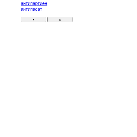
антипартиен
антипасат
▼
▲