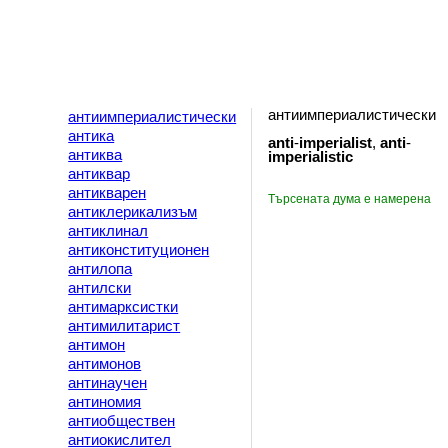
антиимпериалистически
антиимпериалистически
антика
anti
-
imperialist
,
anti
-
антиква
imperialistic
антиквар
антикварен
Търсената дума е намерена
антиклерикализъм
антиклинал
антиконституционен
антилопа
антилски
антимарксистки
антимилитарист
антимон
антимонов
антинаучен
антиномия
антиобществен
антиокислител