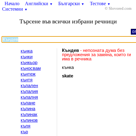
Начало
Английски
Български
Тестове
▼
▼
▼
Системни
© Slovored.com
▼
Търсене във всички избрани речници
O
Къндев
- непозната дума без
кънка
предложения за замяна, които ги
кънки
има в речника
кънкьор
кънка
къносвам
кънтеж
skate
кънтя
къпален
къпалия
къпалня
къпане
къпина
къпинак
къпинов
къпя
кър