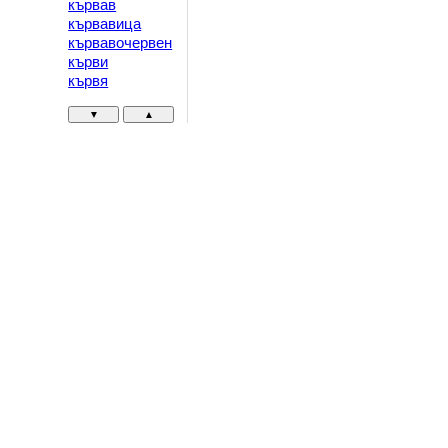
кървав
кървавица
кървавочервен
кърви
кървя
▼
▲