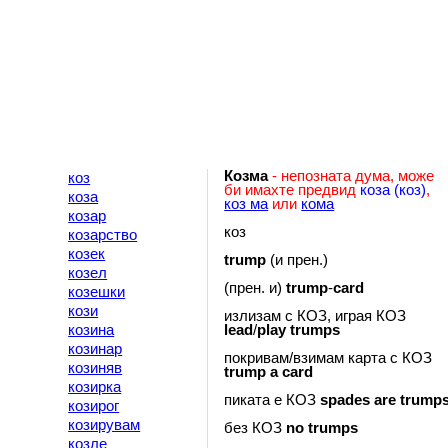
Козма
- непозната дума, може
коз
би имахте предвид
коза (коз)
,
коза
коз ма
или
кома
козар
коз
козарство
козек
trump
(и прен.)
козел
(прен. и)
trump
-
card
козешки
кози
излизам с КОЗ, играя КОЗ
козина
lead
/
play
trumps
козинар
покривам/взимам карта с КОЗ
козиняв
trump
a
card
козирка
пиката е КОЗ
spades
are
trump
козирог
козирувам
без КОЗ
no
trumps
козле