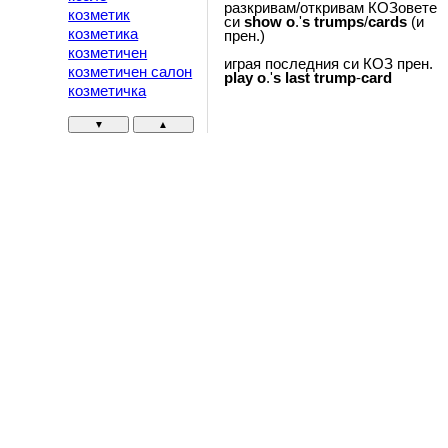
разкривам/откривам КОЗовете
козметик
си
show
o
.'
s
trumps
/
cards
(и
козметика
прен.)
козметичен
играя последния си КОЗ прен.
козметичен салон
play
o
.'
s
last
trump
-
card
козметичка
▼
▲