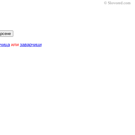
© Slovored.com
рсене
чица
или
заварчици