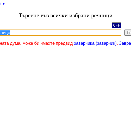
и
▼
Търсене във всички избрани речници
OFF
Тъ
зната дума, може би имахте предвид
заварчика (заварчик)
,
Завра