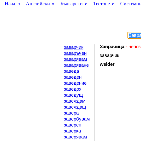
Начало
Английски
Български
Тестове
Системн
▼
▼
▼
Заврачица
- непо
заварчик
заваръчен
заварчик
заварявам
welder
заваряване
заведа
заведен
заведение
заведох
заведущ
завеждам
завеждащ
завера
завербувам
заверен
заверка
заверявам