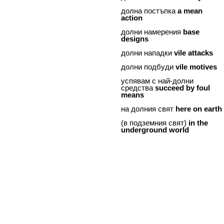
долна постъпка
a
mean
action
долни намерения
base
designs
долни нападки
vile
attacks
долни подбуди
vile
motives
успявам с най-долни
средства
succeed
by
foul
means
на долния свят
here
on
earth
(в подземния свят)
in
the
underground
world