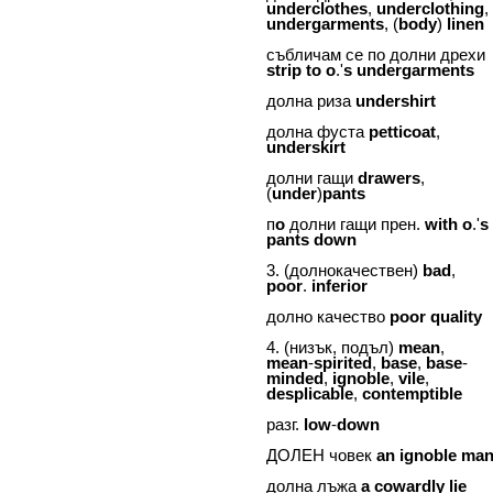
underclothes
,
underclothing
,
undergarments
, (
body
)
linen
събличам се по долни дрехи
strip
to
o
.'
s
undergarments
долна риза
undershirt
долна фуста
petticoat
,
underskirt
долни гащи
drawers
,
(
under
)
pants
п
o
долни гащи прен.
with
o
.'
s
pants
down
3. (долнокачествен)
bad
,
poor
.
inferior
долно качество
poor
quality
4. (низък, подъл)
mean
,
mean
-
spirited
,
base
,
base
-
minded
,
ignoble
,
vile
,
desplicable
,
contemptible
разг.
low
-
down
ДОЛЕН човек
an
ignoble
ma
долна лъжа
a
cowardly
lie