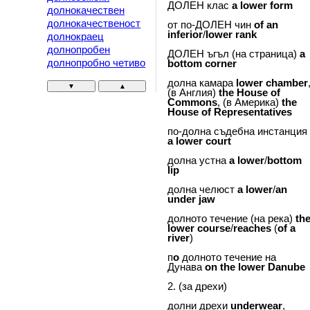
ДОЛЕН клас
a
lower
form
долнокачествен
долнокачественост
от по-ДОЛЕН чин
of
an
inferior
/
lower
rank
долнокраец
долнопробен
ДОЛЕН ъгъл (на страница)
a
долнопробно четиво
bottom
corner
долна камара
lower
chamber
▼
▲
(в Англия)
the
House
of
Commons
, (в Америка)
the
House
of
Representatives
по-долна съдебна инстанция
a
lower
court
долна устна
a
lower
/
bottom
lip
долна челюст
a
lower
/
an
under
jaw
долното течение (на река)
th
lower
course
/
reaches
(
of
a
river
)
п
o
долното течение на
Дунава
on
the
lower
Danube
2. (за дрехи)
долни дрехи
underwear
,