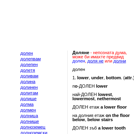
Доляне
- непозната дума,
долен
може би имахте предвид
долепвам
долен
,
доля не
или
долни
долепен
долен
долетя
доливам
1.
lower
,
under
,
bottom
. (
attr
.
долина
п
o
-ДОЛЕН
lower
долинен
долитам
най-ДОЛЕН
lowest
,
долище
lowermost
,
nethermost
долма
ДОЛЕН етаж
a
lower
floor
долмен
на долния етаж
on
the
floor
долница
below
,
below
stairs
долнище
долноземец
ДОЛЕН зъб
a
lower
tooth
долноземски