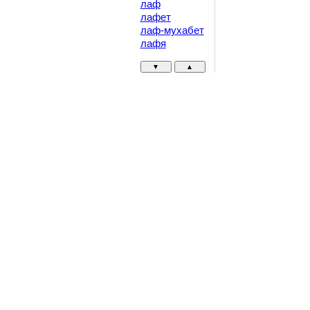
лаф
лафет
лаф-мухабет
лафя
▼
▲