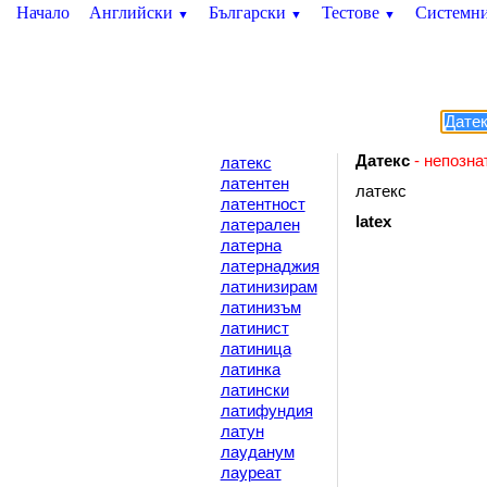
Начало
Английски
Български
Тестове
Системн
▼
▼
▼
Датекс
- непозна
латекс
латентен
латекс
латентност
latex
латерален
латерна
латернаджия
латинизирам
латинизъм
латинист
латиница
латинка
латински
латифундия
латун
лауданум
лауреат