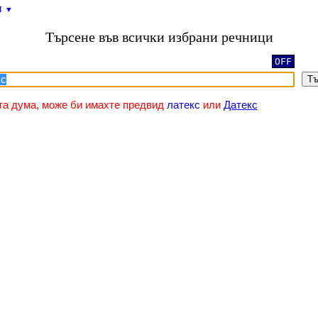
и
▼
Търсене във всички избрани речници
OFF
Тъ
та дума, може би имахте предвид
латекс
или
Датекс